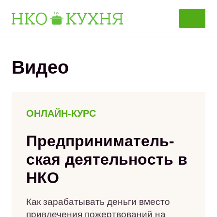
Перейти
к
содержанию
Видео
ОНЛАЙН-КУРС
Предприни­матель­
ская деятельность в
НКО
Как зарабатывать деньги вместо
привлечения пожертвований на