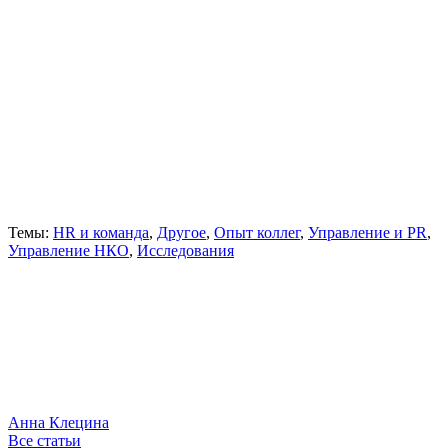
Темы:
HR и команда
,
Другое
,
Опыт коллег
,
Управление и PR
,
Управление НКО
,
Исследования
Анна Клецина
Все статьи