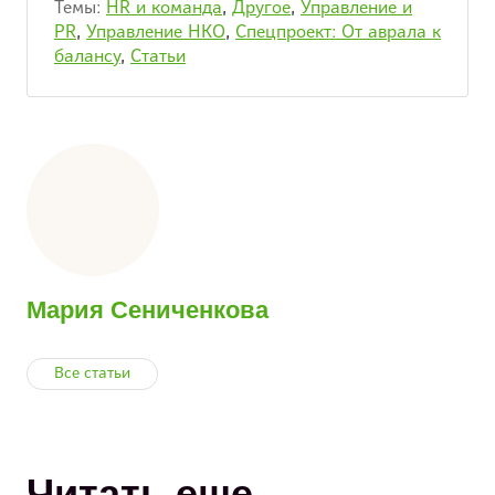
Темы:
HR и команда
,
Другое
,
Управление и
PR
,
Управление НКО
,
Спецпроект: От аврала к
балансу
,
Статьи
Мария Сениченкова
Все статьи
Читать еще