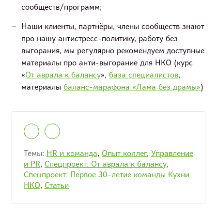
сообществ/программ;
Наши клиенты, партнёры, члены сообществ знают
про нашу антистресс-политику, работу без
выгорания, мы регулярно рекомендуем доступные
материалы про анти-выгорание для НКО (курс
«
От аврала к балансу
»,
база специалистов
,
материалы
баланс-марафона «Лама без драмы»
)
Темы:
HR и команда
,
Опыт коллег
,
Управление
и PR
,
Спецпроект: От аврала к балансу
,
Спецпроект: Первое 30-летие команды Кухни
НКО
,
Статьи